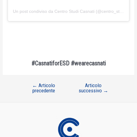
Un post condiviso da Centro Studi Casnati (@centro_studi_casnati)
#CasnatiforESD #wearecasnati
←
Articolo
Articolo
Navigazione
precedente
successivo
→
articoli