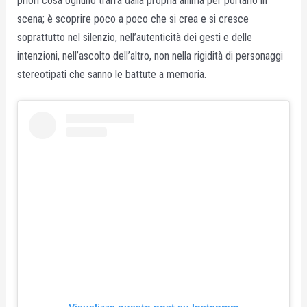
priori cosa ognuno trarrà dalla propria anima per portarlo in
scena; è scoprire poco a poco che si crea e si cresce
soprattutto nel silenzio, nell’autenticità dei gesti e delle
intenzioni, nell’ascolto dell’altro, non nella rigidità di personaggi
stereotipati che sanno le battute a memoria.
Visualizza questo post su Instagram