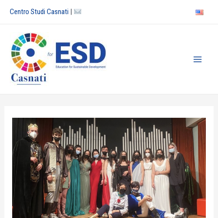
Vai
Centro Studi Casnati
|
al
contenuto
Main
Men