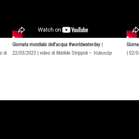
Giorn
Giornata mondiale dell’acqua
#worldwaterday
|
| 02/0
o di
22/03/2023 | video di Matilde Strippoli –
Videoclip