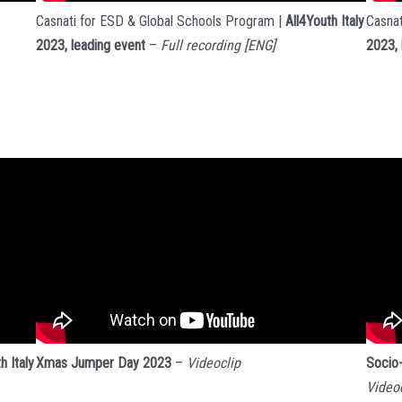
Casnat
Casnati for ESD & Global Schools Program |
All4Youth Italy
2023, 
2023, leading event
–
Full recording
[ENG]
Socio-
h Italy
Xmas Jumper Day 2023
–
Videoclip
Videoc