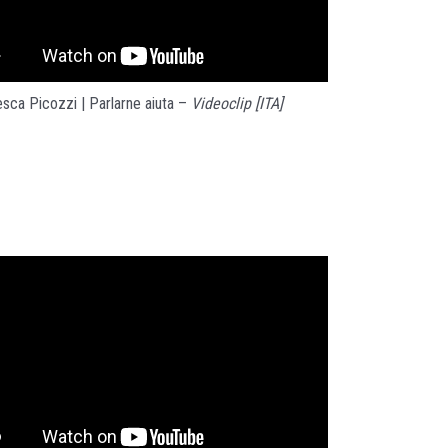
sca Picozzi | Parlarne aiuta –
Videoclip
[ITA]