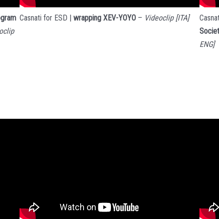
Casna
ogram
Casnati for ESD |
wrapping XEV-YOYO
–
Videoclip
[ITA]
Societ
oclip
ENG]