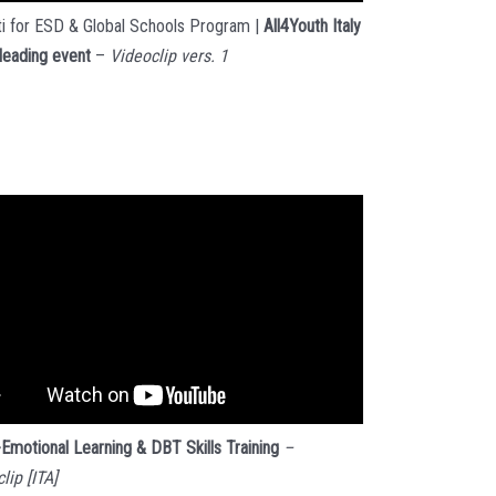
i for ESD & Global Schools Program |
All4Youth Italy
leading event
–
Videoclip vers. 1
Emotional Learning & DBT Skills Training
–
lip [ITA]